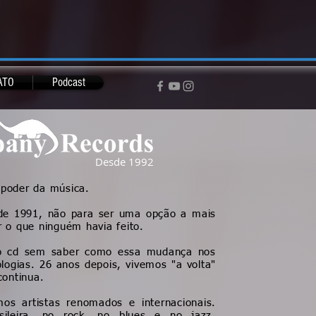
ATO
Podcast
Desde 1992
poder da música.
 de 1991, não para ser uma opção a mais
 o que ninguém havia feito.
a o cd sem saber como essa mudança nos
logias. 26 anos depois, vivemos "a volta"
continua.
os artistas renomados e internacionais.
ileira, no rock, no blues e no jazz.