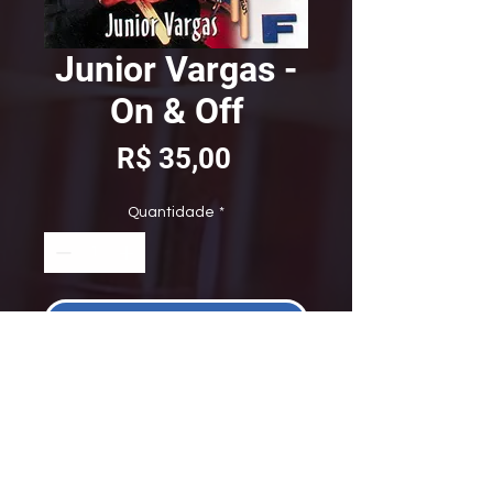
Junior Vargas -
On & Off
Preço
R$ 35,00
Quantidade
*
ADICIONAR AO CARRINHO
Primeiro álbum do baterista 
de Jazz Rock, com faixas 
"play along".
Instrumental.